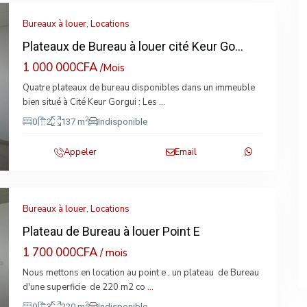
Bureaux à louer
,
Locations
Plateaux de Bureau à louer cité Keur Go...
1 000 000CFA
/Mois
Quatre plateaux de bureau disponibles dans un immeuble
xt
bien situé à Cité Keur Gorgui : Les
...
2
0
2
137 m
Indisponible
Appeler
Email
Bureaux à louer
,
Locations
Plateau de Bureau à louer Point E
1 700 000CFA
/ mois
Nous mettons en location au point e , un plateau de Bureau
xt
d'une superficie de 220 m2 co
...
2
0
3
220 m
Indisponible