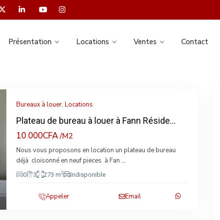
Présentation
Locations
Ventes
Contact
Bureaux à louer
,
Locations
Plateau de bureau à louer à Fann Réside...
10 000CFA
/M2
Nous vous proposons en location un plateau de bureau
xt
déjà cloisonné en neuf pieces à Fan
...
2
0
3
273 m
Indisponible
Appeler
Email