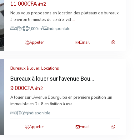
11 000CFA
/m2
Nous vous proposons en location des plateaux de bureaux
xt
à environ 5 minutes du centre-vill
...
2
0
0
2,000 m
Indisponible
Appeler
Email
Bureaux à louer
,
Locations
Bureaux à louer sur l’avenue Bou...
9 000CFA
/m2
A louer sur l’Avenue Bourguiba en première position ,un
xt
immeuble en R+ 8 en finition à usa
...
0
0
Indisponible
Appeler
Email