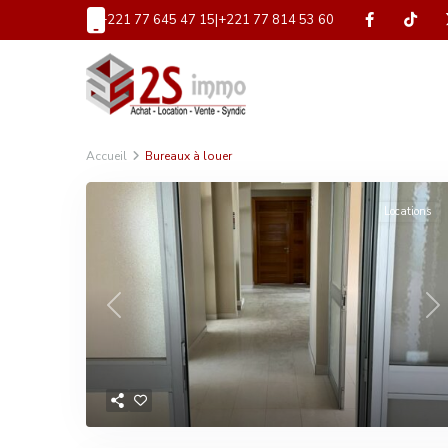
+221 77 645 47 15
|
+221 77 814 53 60
Accueil
Bureaux à louer
Locations
Previous
Ne