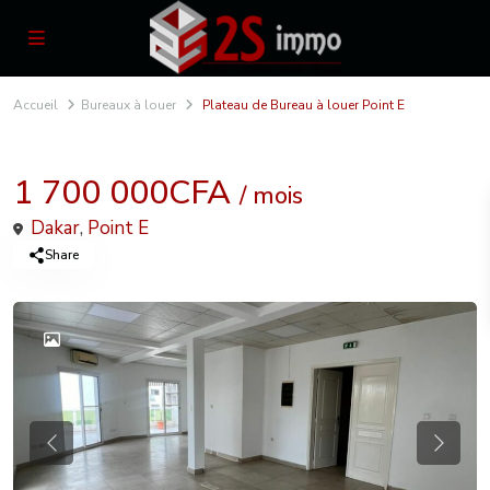
Accueil
Bureaux à louer
Plateau de Bureau à louer Point E
Locations
Bureaux à louer
1 700 000CFA
/ mois
Dakar
,
Point E
Share
Previous
Previou