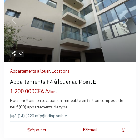
Previous
Next
Appartements à louer
,
Locations
Appartements F4 à louer au Point E
1 200 000CFA
/Mois
Nous mettons en location un immeuble en finition composé de
neuf (09) appartements de type
...
2
3
4
220 m
Indisponible
Appeler
Email