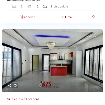
Almadies derriere l'hotel
...
3
2
Indisponible
Appeler
Email
Locations
Previous
Next
Villas à louer
,
Locations