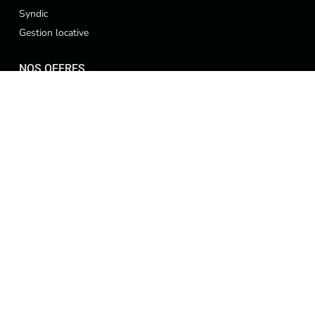
Syndic
Gestion locative
NOS OFFRES
Locations
Ventes
Meublés
Terrains
Contact
Villa Poupette, Rue PE 17
338245500