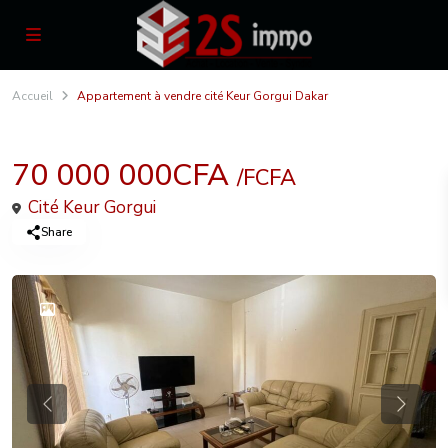
Accueil
Appartement à vendre cité Keur Gorgui Dakar
70 000 000CFA
/FCFA
Cité Keur Gorgui
Share
Previous
Previou