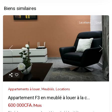
Biens similaires
Locations
Loué
Previous
Next
Appartements à louer
,
Meublés
,
Locations
Appartement F3 en meublé à louer à la c...
600 000CFA
/Mois