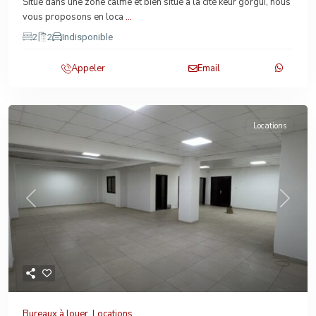
Situé dans une zone calme et bien situé à la cité keur gorgui, nous
vous proposons en loca
...
2
2
Indisponible
Appeler
Email
Locations
Previous
Next
Bureaux à louer
,
Locations