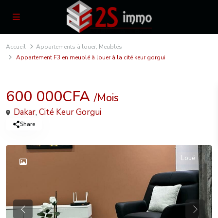
Accueil
Appartements à louer
,
Meublés
Appartement F3 en meublé à louer à la cité keur gorgui
,
Locations
Appartements à louer
Meublés
600 000CFA
/Mois
Dakar
,
Cité Keur Gorgui
Share
Loué
Previous
Previou