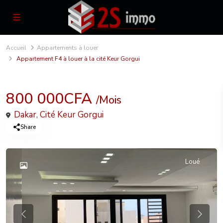
Accueil
Appartements à louer
Appartement F4 à louer à la cité Keur Gorgui
Locations
Appartements à louer
800 000CFA
/Mois
Dakar
,
Cité Keur Gorgui
Share
Loué
Previous
Previou