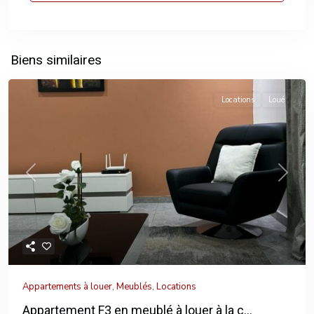
Biens similaires
Locations
Loué
Previous
Next
Appartements à louer
,
Meublés
,
Locations
Appartement F3 en meublé à louer à la c...