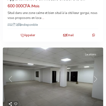
600 000CFA
/Mois
Situé dans une zone calme et bien situé à la cité keur gorgui, nous
vous proposons en loca
...
2
2
Indisponible
Appeler
Email
Locations
Previous
Next