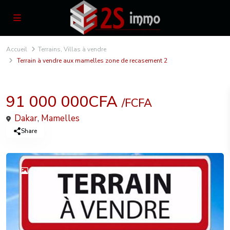
Accueil
Terrains
,
Villas à vendre
Terrain à vendre aux mamelles zone de recasement 2
,
Terrains
Villas à vendre
91 000 000CFA
/FCFA
Dakar
,
Mamelles
Share