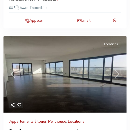
5
4
Indisponible
Appeler
Email
Locations
Previous
Next
Appartements à louer
,
Penthouse
,
Locations