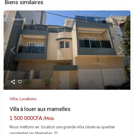
Biens similaires
Featured
Locations
Loué
Previous
Next
Villa
,
Locations
Villa à louer aux mamelles
1 500 000CFA
/Mois
Nous mettons en location une grande villa située au quartier
residentiel les Mamelles. El
...