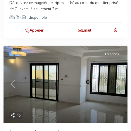
Découvrez ce magnifique triplex niché au cœur du quartier prisé
de Ouakam, à seulement 2 m
...
3
4
Indisponible
Appeler
Email
Locations
Previous
Next