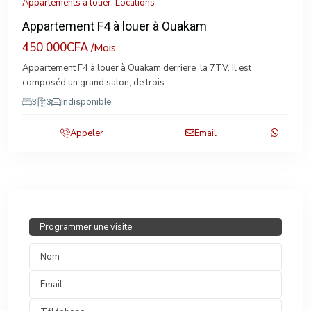
Appartements à louer
,
Locations
Appartement F4 à louer à Ouakam
450 000CFA
/Mois
Appartement F4 à louer à Ouakam derriere la 7TV. Il est
composéd'un grand salon, de trois
...
3
3
Indisponible
Appeler
Email
Programmer une visite