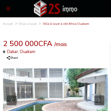
Accueil
Villas à louer
Villa à louer à cité Africa Ouakam
Locations
Villas à louer
2 500 000CFA
/mois
Dakar
,
Ouakam
Share
Loué
Previous
Previou