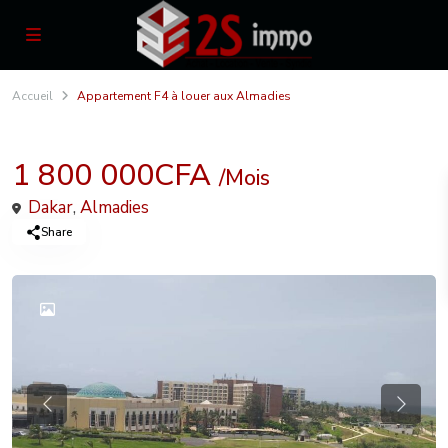
Accueil
Appartement F4 à louer aux Almadies
1 800 000CFA
/Mois
Dakar
,
Almadies
Share
Previous
Previou