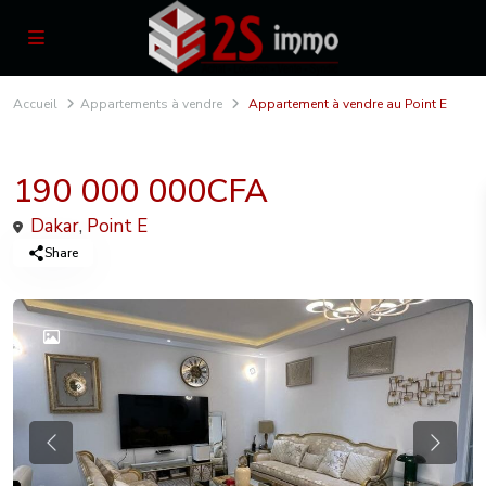
Accueil
Appartements à vendre
Appartement à vendre au Point E
Vente
Appartements à vendre
190 000 000CFA
Dakar
,
Point E
Share
Previous
Previou