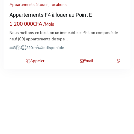
Appartements à louer
,
Locations
Appartements F4 à louer au Point E
1 200 000CFA
/Mois
Nous mettons en location un immeuble en finition composé de
neuf (09) appartements de type
...
2
3
4
220 m
Indisponible
Appeler
Email